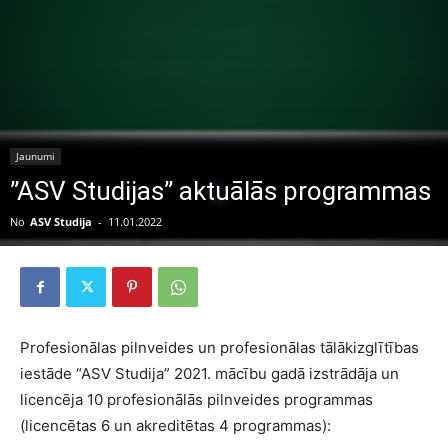
Jaunumi
”ASV Studijas” aktuālās programmas
No
ASV Studija
-
11.01.2022
Profesionālas pilnveides un profesionālas tālākizglītības
iestāde “ASV Studija” 2021. mācību gadā izstrādāja un
licencēja 10 profesionālās pilnveides programmas
(licencētas 6 un akreditētas 4 programmas):