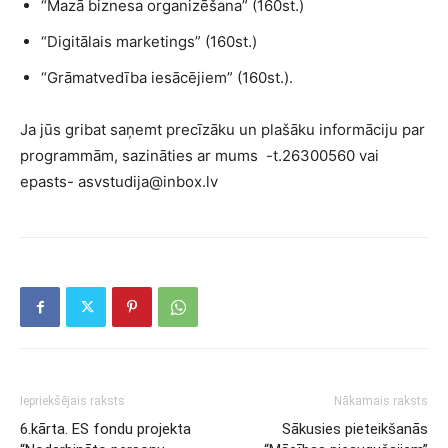
“Mazā biznesa organizēšana” (160st.)
“Digitālais marketings” (160st.)
“Grāmatvedība iesācējiem” (160st.).
Ja jūs gribat saņemt precīzāku un plašāku informāciju par
programmām, sazināties ar mums -t.26300560 vai
epasts- asvstudija@inbox.lv
Iepriekšējais raksts
Nākamais raksts
6.kārta. ES fondu projekta
Sākusies pieteikšanās