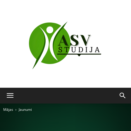
ASV
Mājas
Jaunumi
studija