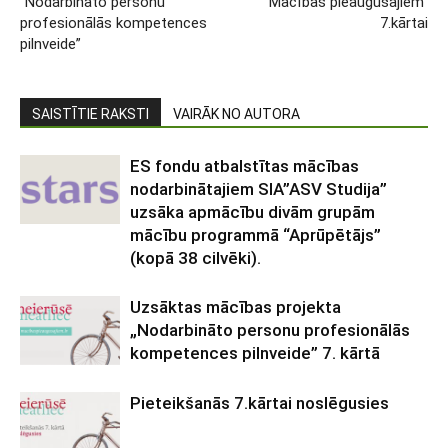
“Nodarbināto personu
“Mācības pieaugušajiem”
profesionālās kompetences
7.kārtai
pilnveide”
SAISTĪTIE RAKSTI
VAIRĀK NO AUTORA
ES fondu atbalstītas mācības
nodarbinātajiem SIA”ASV Studija”
uzsāka apmācību divām grupām
mācību programmā “Aprūpētājs”
(kopā 38 cilvēki).
Uzsāktas mācības projekta
„Nodarbināto personu profesionālās
kompetences pilnveide” 7. kārtā
Pieteikšanās 7.kārtai noslēgusies