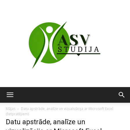
ASV
Mājas
Datu apstrāde, analīze un vizualizācija ar Microsoft Excel
(lietpratējiem)
Datu apstrāde, analīze un
studija