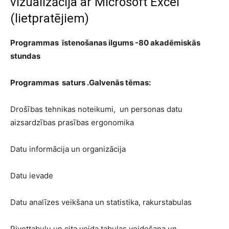
vizualizācija ar Microsoft Excel
(lietpratējiem)
Programmas īstenošanas ilgums -80 akadēmiskās
stundas
Programmas saturs .Galvenās tēmas:
Drošības tehnikas noteikumi, un personas datu
aizsardzības prasības ergonomika
Datu informācija un organizācija
Datu ievade
Datu analīzes veikšana un statistika, rakurstabulas
Pivottabulu un cita veida tabulas veidošana un