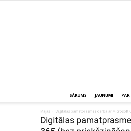
SĀKUMS
JAUNUMI
PAR
Mājas
Digitālas pamatprasmes darbā ar Microsoft O
Digitālas pamatprasmes