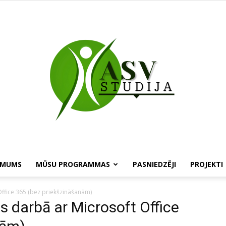
 MUMS
MŪSU PROGRAMMAS
PASNIEDZĒJI
PROJEKTI
ASV
ffice 365 (bez priekšzināšanām)
 darbā ar Microsoft Office