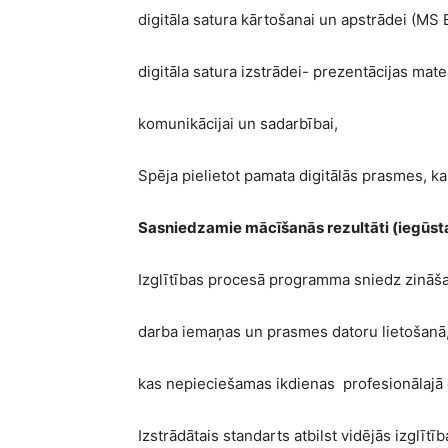
digitāla satura kārtošanai un apstrādei (MS 
digitāla satura izstrādei- prezentācijas ma
komunikācijai un sadarbībai,
Spēja pielietot pamata digitālās prasmes, k
Sasniedzamie mācīšanās rezultāti (iegūs
Izglītības procesā programma sniedz zināša
darba iemaņas un prasmes datoru lietošanā,
kas nepieciešamas ikdienas profesionālajā 
Izstrādātais standarts atbilst vidējās izglī