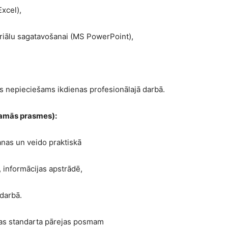
Excel),
teriālu sagatavošanai (MS PowerPoint),
as nepieciešams ikdienas profesionālajā darbā.
tamās prasmes):
nas un veido praktiskā
 informācijas apstrādē,
darbā.
tības standarta pārejas posmam