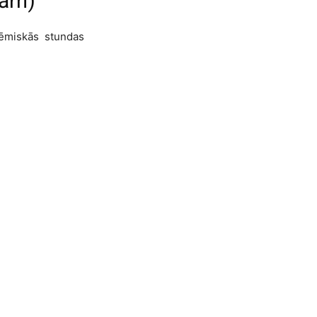
nām)
studija
ēmiskās stundas