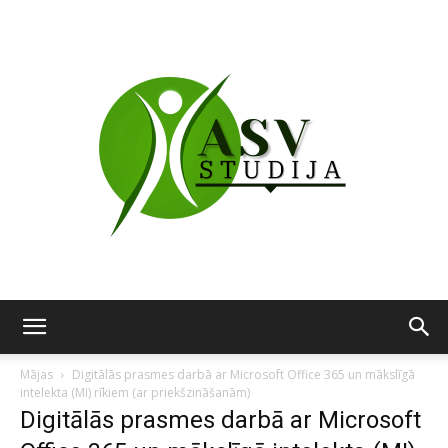
ASV
Mājas
Digitālās prasmes darbā ar Microsoft Office 365 un mākslīgā
intelekta (MI) rīkiem (ar priekšzināšanām)
Digitālās prasmes darbā ar Microsoft
studija