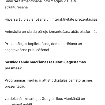
SmartArt izmantošana informācijas vizuālai
strukturēšanai
Hipersaišu pievienošana un interaktivitāte prezentācijās
Animāciju un slaidu pāreju izmantošana abās platformās
Prezentācijas koplietošana, demonstrēšana un
sagatavošana publicēšanai
Sasniedzamie mācīšanās rezultāti (iegūstamās
prasmes):
Programmas mērķis ir attīstīt digitālās pamatprasmes
prezentāciju
veidošanā, izmantojot Google rīkus vienkāršā un
saprotamā veidā.