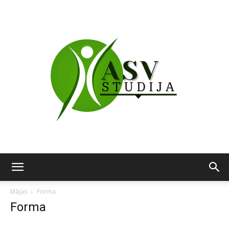
ASV
Mājas
Forma
Forma
studija