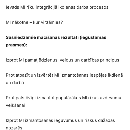
Ievads MI rīku integrācijā ikdienas darba procesos
MI nākotne – kur virzāmies?
Sasniedzamie mācīšanās rezultāti (iegūstamās
prasmes):
Izprot MI pamatjēdzienus, veidus un darbības principus
Prot atpazīt un izvērtēt MI izmantošanas iespējas ikdienā
un darbā
Prot patstāvīgi izmantot populārākos MI rīkus uzdevumu
veikšanai
Izprot MI izmantošanas ieguvumus un riskus dažādās
nozarēs