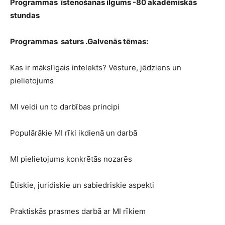
Programmas īstenošanas ilgums -80 akadēmiskās
stundas
Programmas saturs .Galvenās tēmas:
Kas ir mākslīgais intelekts? Vēsture, jēdziens un
pielietojums
MI veidi un to darbības principi
Populārākie MI rīki ikdienā un darbā
MI pielietojums konkrētās nozarēs
Ētiskie, juridiskie un sabiedriskie aspekti
Praktiskās prasmes darbā ar MI rīkiem