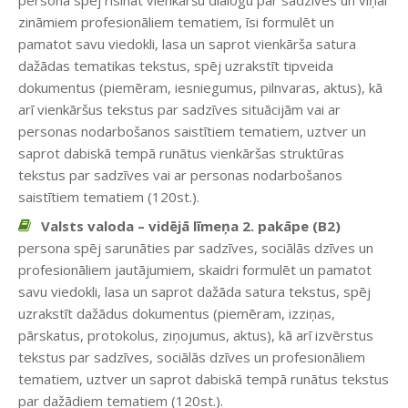
persona spēj risināt vienkāršu dialogu par sadzīves un viņai
zināmiem profesionāliem tematiem, īsi formulēt un
pamatot savu viedokli, lasa un saprot vienkārša satura
dažādas tematikas tekstus, spēj uzrakstīt tipveida
dokumentus (piemēram, iesniegumus, pilnvaras, aktus), kā
arī vienkāršus tekstus par sadzīves situācijām vai ar
personas nodarbošanos saistītiem tematiem, uztver un
saprot dabiskā tempā runātus vienkāršas struktūras
tekstus par sadzīves vai ar personas nodarbošanos
saistītiem tematiem (120st.).
Valsts valoda – vidējā līmeņa 2. pakāpe (B2)
persona spēj sarunāties par sadzīves, sociālās dzīves un
profesionāliem jautājumiem, skaidri formulēt un pamatot
savu viedokli, lasa un saprot dažāda satura tekstus, spēj
uzrakstīt dažādus dokumentus (piemēram, izziņas,
pārskatus, protokolus, ziņojumus, aktus), kā arī izvērstus
tekstus par sadzīves, sociālās dzīves un profesionāliem
tematiem, uztver un saprot dabiskā tempā runātus tekstus
par dažādiem tematiem (120st.).