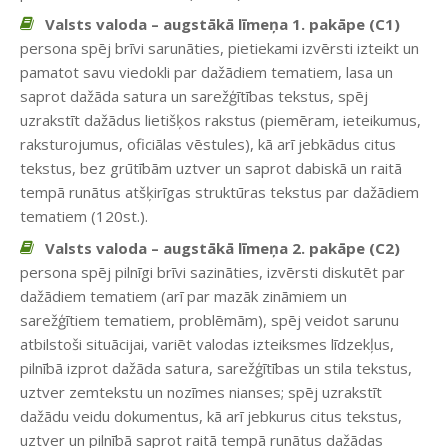
Valsts valoda – augstākā līmeņa 1. pakāpe (C1)
persona spēj brīvi sarunāties, pietiekami izvērsti izteikt un
pamatot savu viedokli par dažādiem tematiem, lasa un
saprot dažāda satura un sarežģītības tekstus, spēj
uzrakstīt dažādus lietišķos rakstus (piemēram, ieteikumus,
raksturojumus, oficiālas vēstules), kā arī jebkādus citus
tekstus, bez grūtībām uztver un saprot dabiskā un raitā
tempā runātus atšķirīgas struktūras tekstus par dažādiem
tematiem (120st.).
Valsts valoda – augstākā līmeņa 2. pakāpe (C2)
persona spēj pilnīgi brīvi sazināties, izvērsti diskutēt par
dažādiem tematiem (arī par mazāk zināmiem un
sarežģītiem tematiem, problēmām), spēj veidot sarunu
atbilstoši situācijai, variēt valodas izteiksmes līdzekļus,
pilnībā izprot dažāda satura, sarežģītības un stila tekstus,
uztver zemtekstu un nozīmes nianses; spēj uzrakstīt
dažādu veidu dokumentus, kā arī jebkurus citus tekstus,
uztver un pilnībā saprot raitā tempā runātus dažādas