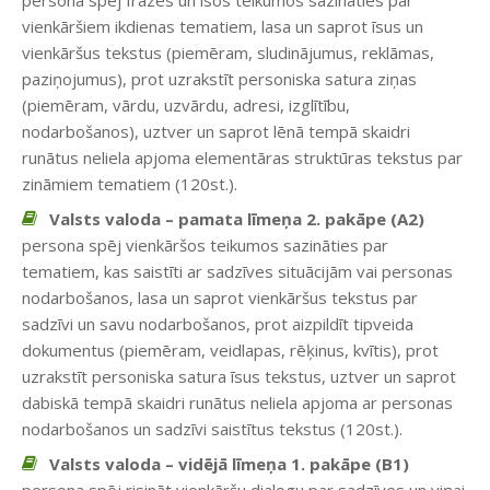
persona spēj frāzēs un īsos teikumos sazināties par
vienkāršiem ikdienas tematiem, lasa un saprot īsus un
vienkāršus tekstus (piemēram, sludinājumus, reklāmas,
paziņojumus), prot uzrakstīt personiska satura ziņas
(piemēram, vārdu, uzvārdu, adresi, izglītību,
nodarbošanos), uztver un saprot lēnā tempā skaidri
runātus neliela apjoma elementāras struktūras tekstus par
zināmiem tematiem (120st.).
Valsts valoda – pamata līmeņa 2. pakāpe (A2)
persona spēj vienkāršos teikumos sazināties par
tematiem, kas saistīti ar sadzīves situācijām vai personas
nodarbošanos, lasa un saprot vienkāršus tekstus par
sadzīvi un savu nodarbošanos, prot aizpildīt tipveida
dokumentus (piemēram, veidlapas, rēķinus, kvītis), prot
uzrakstīt personiska satura īsus tekstus, uztver un saprot
dabiskā tempā skaidri runātus neliela apjoma ar personas
nodarbošanos un sadzīvi saistītus tekstus (120st.).
Valsts valoda – vidējā līmeņa 1. pakāpe (B1)