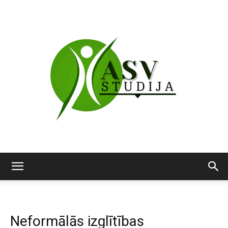
ASV
Neformālās izglītības
studija