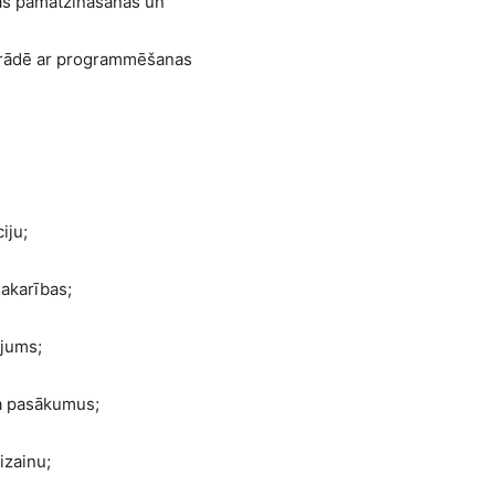
kas pamatzināšanas un
strādē ar programmēšanas
iju;
akarības;
ājums;
ta pasākumus;
izainu;