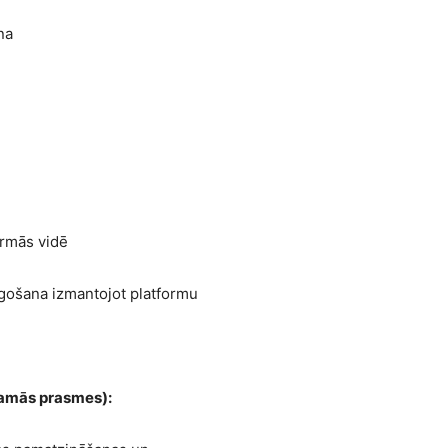
na
ormās vidē
gošana izmantojot platformu
u
tamās prasmes):