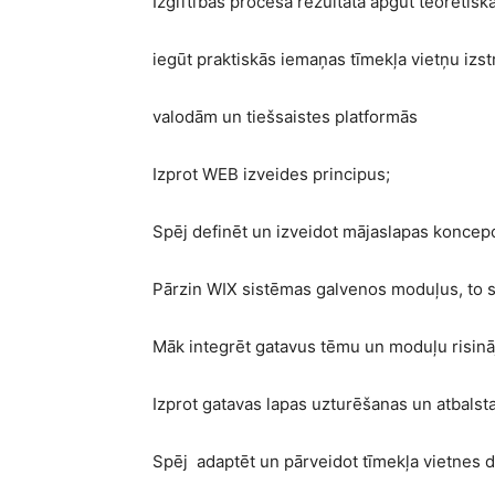
Izglītības procesa rezultātā apgūt teorētis
iegūt praktiskās iemaņas tīmekļa vietņu iz
valodām un tiešsaistes platformās
Izprot WEB izveides principus;
Spēj definēt un izveidot mājaslapas koncepc
Pārzin WIX sistēmas galvenos moduļus, to s
Māk integrēt gatavus tēmu un moduļu risin
Izprot gatavas lapas uzturēšanas un atbals
Spēj adaptēt un pārveidot tīmekļa vietnes d