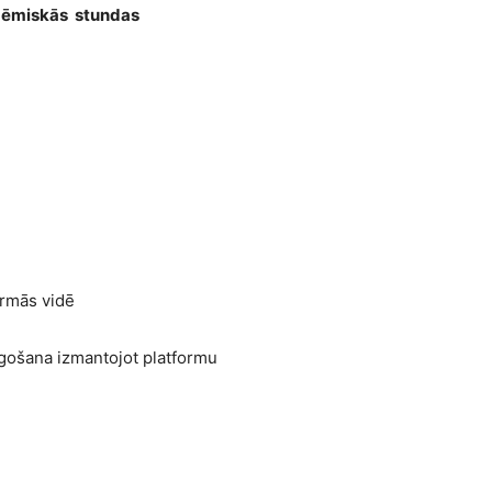
dēmiskās stundas
studija
ormās vidē
gošana izmantojot platformu
u