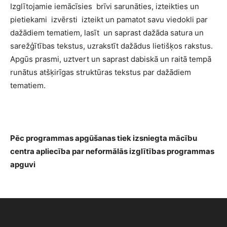
Izglītojamie iemācīsies brīvi sarunāties, izteikties un
pietiekami izvērsti izteikt un pamatot savu viedokli par
dažādiem tematiem, lasīt un saprast dažāda satura un
sarežģītības tekstus, uzrakstīt dažādus lietišķos rakstus.
Apgūs prasmi, uztvert un saprast dabiskā un raitā tempā
runātus atšķirīgas struktūras tekstus par dažādiem
tematiem.
Pēc programmas apgūšanas tiek izsniegta
mācību
centra apliecība par neformālās izglītības programmas
apguvi