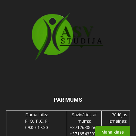
PAR MUMS
Darba laiks:
Sazināties ar
Pēdējas
P. O. T .C. P.
mums:
izmaiņas:
09:00-17:30
+37126300560
8/7/2026
Mana klase
+37165433978