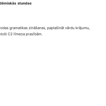
adēmiskās stundas
studija
lodas gramatikas zināšanas, paplašināt vārdu krājumu,
lstoši C2 līmeņa prasībām.