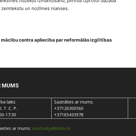
izteiksmes līdzekļu izmantošanu, pilnībā izprotot dažāda
ert zemtekstu un nozīmes nianses.
a
mācību centra apliecība par neformālās izglītības
R MUMS
ba laiks:
Sazināties ar mums:
O. T .C. P.
+37126300560
00-17:30
+37165433978
nieties ar mums:
asvstudija@inbox.lv