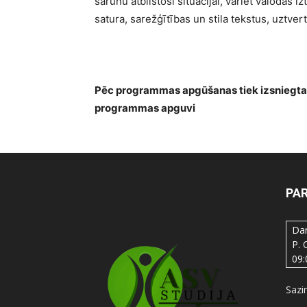
sarunu atbilstoši situācijai, variēt valodas 
satura, sarežģītības un stila tekstus, uztv
Pēc programmas apgūšanas tiek izsniegt
programmas apguvi
PA
Dar
P. 
09:
Sazi