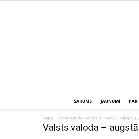
SĀKUMS
JAUNUMI
PAR
Mājas
Valsts valoda – augstākā līmeņa 2. pakāpe (C2
Valsts valoda – augstā