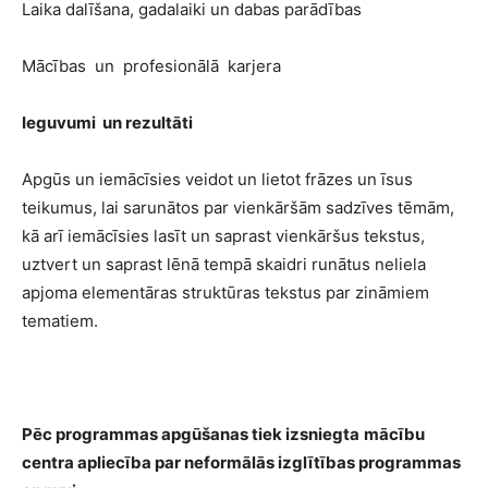
Laika dalīšana, gadalaiki un dabas parādības
Mācības un profesionālā karjera
Ieguvumi un rezultāti
Apgūs un iemācīsies veidot un lietot frāzes un īsus
teikumus, lai sarunātos par vienkāršām sadzīves tēmām,
kā arī iemācīsies lasīt un saprast vienkāršus tekstus,
uztvert un saprast lēnā tempā skaidri runātus neliela
apjoma elementāras struktūras tekstus par zināmiem
tematiem.
Pēc programmas apgūšanas tiek izsniegta
mācību
centra apliecība par neformālās izglītības programmas