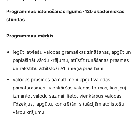
Programmas īstenošanas ilgums -120 akadēmiskās
stundas
Programmas mērķis
iegūt latviešu valodas gramatikas zināšanas, apgūt un
paplašināt vārdu krājumu, attīstīt runāšanas prasmes
un rakstību atbilstoši A1 līmeņa prasībām.
valodas prasmes pamatlīmenī apgūt valodas
pamatprasmes- vienkāršas valodas formas, kas ļauj
izmantot valodu saziņai, lietot vienkāršus valodas
līdzekļus, apgūtu, konkrētām situācijām atbilstošu
vārdu krājumu.