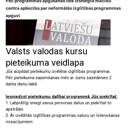
Pēc programmas apgūšanas tiek izsniegta
mācību
centra apliecība par neformālās izglītības programmas
apguvi