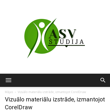
ASV
Mājas
Vizuālo materiālu izstrāde, izmantojot CorelDraw
Vizuālo materiālu izstrāde, izmantojot
CorelDraw
studija