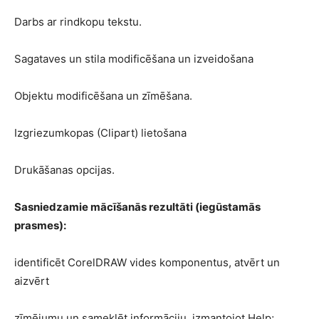
Darbs ar rindkopu tekstu.
Sagataves un stila modificēšana un izveidošana
Objektu modificēšana un zīmēšana.
Izgriezumkopas (Clipart) lietošana
Drukāšanas opcijas.
Sasniedzamie mācīšanās rezultāti (iegūstamās
prasmes):
identificēt CorelDRAW vides komponentus, atvērt un
aizvērt
zīmējumu un sameklēt informāciju, izmantojot Help;