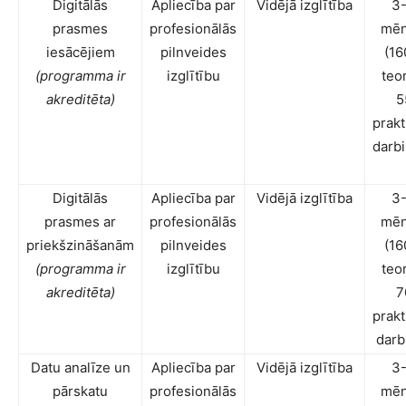
Digitālās
Apliecība par
Vidējā izglītība
3
prasmes
profesionālās
mēn
iesācējiem
pilnveides
(16
(programma ir
izglītību
teor
akreditēta)
5
prakt
darbi
Digitālās
Apliecība par
Vidējā izglītība
3
prasmes ar
profesionālās
mēn
priekšzināšanām
pilnveides
(16
(programma ir
izglītību
teor
akreditēta)
7
prakt
darb
Datu analīze un
Apliecība par
Vidējā izglītība
3
pārskatu
profesionālās
mēn