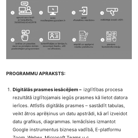
PROGRAMMU APRAKSTS:
Digitālās prasmes iesācējiem –
izglītības procesa
rezultātā izglītojamais iegūs prasmes kā lietot datora
ierīces. Attīstīs digitālās prasmes – sastādīt tabulas,
veikt ātros aprēķinus un datu apstrādi, kā arī izveidot
datu grafikus, diagrammas. Iemācīsies izmantot
Google instrumentus biznesa vadībā, E-platformu
Zoom, Webex, Microsoft Teams u.c.