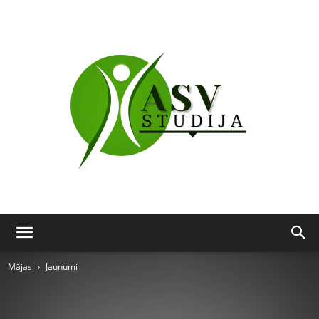
ASV
Mājas
Jaunumi
studija