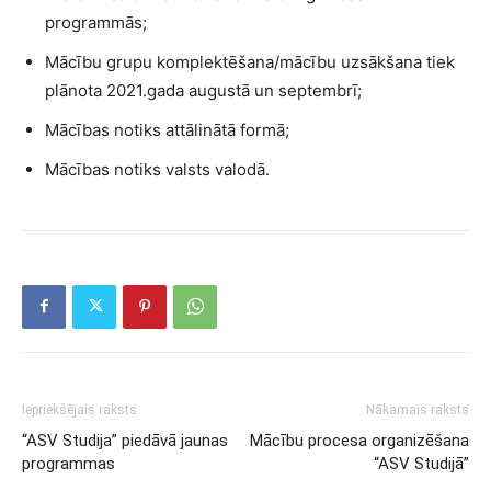
programmās;
Mācību grupu komplektēšana/mācību uzsākšana tiek
plānota 2021.gada augustā un septembrī;
Mācības notiks attālinātā formā;
Mācības notiks valsts valodā.
Iepriekšējais raksts
Nākamais raksts
“ASV Studija” piedāvā jaunas
Mācību procesa organizēšana
programmas
“ASV Studijā”