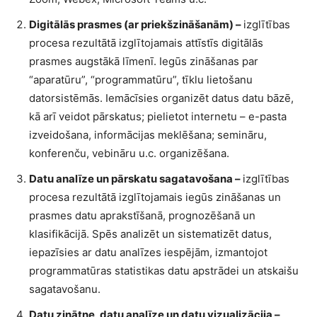
Digitālās prasmes (ar priekšzināšanām) –
izglītības
procesa rezultātā izglītojamais attīstīs digitālās
prasmes augstākā līmenī. Iegūs zināšanas par
“aparatūru”, “programmatūru”, tīklu lietošanu
datorsistēmās. Iemācīsies organizēt datus datu bāzē,
kā arī veidot pārskatus; pielietot internetu – e-pasta
izveidošana, informācijas meklēšana; semināru,
konferenču, vebināru u.c. organizēšana.
Datu analīze un pārskatu sagatavošana –
izglītības
procesa rezultātā izglītojamais iegūs zināšanas un
prasmes datu aprakstīšanā, prognozēšanā un
klasifikācijā. Spēs analizēt un sistematizēt datus,
iepazīsies ar datu analīzes iespējām, izmantojot
programmatūras statistikas datu apstrādei un atskaišu
sagatavošanu.
Datu zinātne, datu analīze un datu vizualizācija –