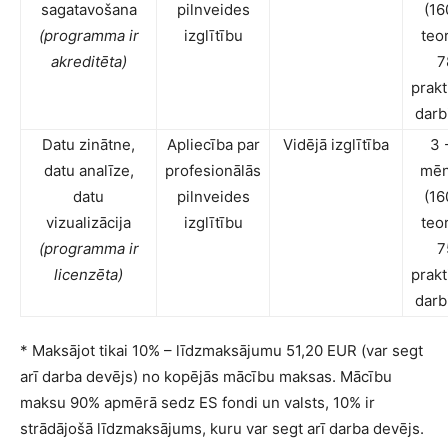
sagatavošana
pilnveides
(16
(programma ir
izglītību
teor
akreditēta)
7
prakt
darb
Datu zinātne,
Apliecība par
Vidējā izglītība
3 
datu analīze,
profesionālās
mēn
datu
pilnveides
(16
vizualizācija
izglītību
teor
(programma ir
7
licenzēta)
prakt
darb
* Maksājot tikai 10% – līdzmaksājumu 51,20 EUR (var segt
arī darba devējs) no kopējās mācību maksas. Mācību
maksu 90% apmērā sedz ES fondi un valsts, 10% ir
strādājošā līdzmaksājums, kuru var segt arī darba devējs.