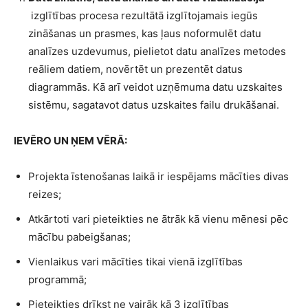
izglītības procesa rezultātā izglītojamais iegūs
zināšanas un prasmes, kas ļaus noformulēt datu
analīzes uzdevumus, pielietot datu analīzes metodes
reāliem datiem, novērtēt un prezentēt datus
diagrammās. Kā arī veidot uzņēmuma datu uzskaites
sistēmu, sagatavot datus uzskaites failu drukāšanai.
IEVĒRO UN ŅEM VĒRĀ:
Projekta īstenošanas laikā ir iespējams mācīties divas
reizes;
Atkārtoti vari pieteikties ne ātrāk kā vienu mēnesi pēc
mācību pabeigšanas;
Vienlaikus vari mācīties tikai vienā izglītības
programmā;
Pieteikties drīkst ne vairāk kā 3 izglītības