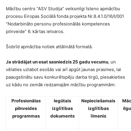
Mācību centrs “ASV Studija” veiksmīgi īsteno apmācību
procesu Eiropas Sociālā fonda projekta Nr.8.4.1.0/16/I/001
“Nodarbināto personu profesionālās kompetences
pilnveide” 6. kārtas ietvaros.
Šobrīd apmācība notiek attālinātā formatā.
Ja strādājat un esat sasniedzis 25 gadu vecumu
, un
vēlaties uzlabot esošās vai arī apgūt jaunas prasmes, lai
paaugstinātu savu konkurētspēju darba tirgū, piesakieties
uz kādu no zemāk redzamajām mācību programmām:
Profesionālas
Iegūtais
Nepiecie
šamais
Māc
pilnveides
izglītības
izglītības
ilg
programmas
dokuments
līmenis