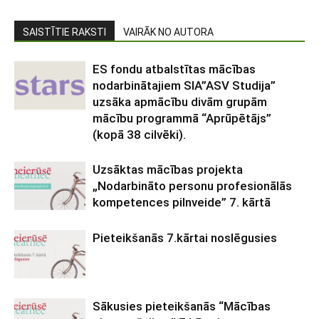
SAISTĪTIE RAKSTI
VAIRĀK NO AUTORA
ES fondu atbalstītas mācības
nodarbinātajiem SIA”ASV Studija”
uzsāka apmācību divām grupām
mācību programmā “Aprūpētājs”
(kopā 38 cilvēki).
Uzsāktas mācības projekta
„Nodarbināto personu profesionālās
kompetences pilnveide” 7. kārtā
Pieteikšanās 7.kārtai noslēgusies
Sākusies pieteikšanās “Mācības